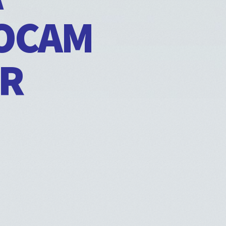
LOCAM
ÔR