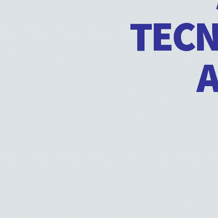
TECN
A