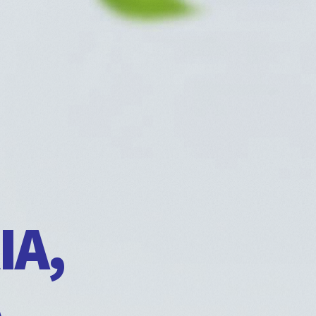
IA,
A